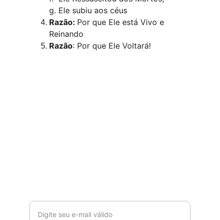
g. Ele subiu aos céus 
Razão: 
Por que Ele está Vivo e 
Reinando 
Razão
: Por que Ele Voltará! 
Estudos Bíblicos
Cursos gratuitos para entender a Bíblia.
cebfloripa@gmail.com
WhatsApp 048 99222 2897
Insira seu e-mail aqui*