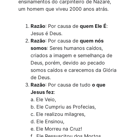
ensinamentos do carpinteiro de Nazaré, 
um homem que viveu 2000 anos atrás. 
Razão
: Por causa de 
quem Ele É
: 
Jesus é Deus.
Razão
: Por causa de 
quem nós 
somos
: Seres humanos caídos, 
criados a imagem e semelhança de 
Deus, porém, devido ao pecado 
somos caídos e carecemos da Glória 
de Deus. 
Razão
: Por causa de tudo 
o que 
Jesus fez
: 
a. Ele Veio, 
b. Ele Cumpriu as Profecias, 
c. Ele realizou milagres, 
d. Ele Ensinou, 
e. Ele Morreu na Cruz! 
f.  Ele Ressuscitou dos Mortos, 